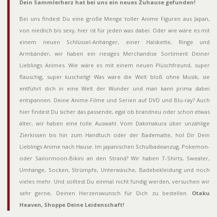
Dein Sammlerherz hat bei uns ein neues Zuhause gefunden!
Bei uns findest Du eine große Menge toller Anime Figuren aus Japan,
von niedlich bis sexy, hier ist für jeden was dabei. Oder wie wäre es mit
einem neuen Schlüssel-Anhänger, einer Halskette, Ringe und
Armbänder, wir haben ein riesiges Merchandise Sortiment Deiner
Lieblings Animes. Wie wäre es mit einem neuen Plüschfreund, super
flauschig, super kuschelig! Was wäre die Welt bloß ohne Musik, sie
entführt dich in eine Welt der Wunder und man kann prima dabei
entspannen. Deine Anime-Filme und Serien auf DVD und Blu-ray? Auch
hier findest Du sicher das passende, egal ob brandneu oder schon etwas
älter, wir haben eine tolle Auswahl. Vom Dakimakura über unzählige
Zierkissen bis hin zum Handtuch oder der Badematte, hol Dir Dein
Lieblings Anime nach Hause. Im japanischen Schulbadeanzug, Pokemon-
oder Sailormoon-Bikini an den Strand? Wir haben T-Shirts, Sweater,
Umhänge, Socken, Strümpfe, Unterwäsche, Badebekleidung und noch
vieles mehr. Und solltest Du einmal nicht fündig werden, versuchen wir
sehr gerne, Deinen Herzenswunsch für Dich zu bestellen.
Otaku
Heaven, Shoppe Deine Leidenschaft!