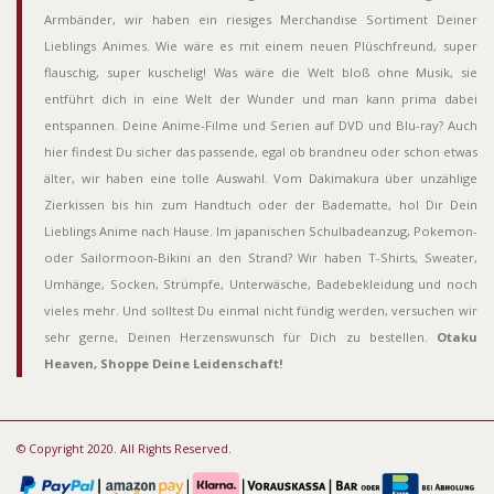
Armbänder, wir haben ein riesiges Merchandise Sortiment Deiner
Lieblings Animes. Wie wäre es mit einem neuen Plüschfreund, super
flauschig, super kuschelig! Was wäre die Welt bloß ohne Musik, sie
entführt dich in eine Welt der Wunder und man kann prima dabei
entspannen. Deine Anime-Filme und Serien auf DVD und Blu-ray? Auch
hier findest Du sicher das passende, egal ob brandneu oder schon etwas
älter, wir haben eine tolle Auswahl. Vom Dakimakura über unzählige
Zierkissen bis hin zum Handtuch oder der Badematte, hol Dir Dein
Lieblings Anime nach Hause. Im japanischen Schulbadeanzug, Pokemon-
oder Sailormoon-Bikini an den Strand? Wir haben T-Shirts, Sweater,
Umhänge, Socken, Strümpfe, Unterwäsche, Badebekleidung und noch
vieles mehr. Und solltest Du einmal nicht fündig werden, versuchen wir
sehr gerne, Deinen Herzenswunsch für Dich zu bestellen.
Otaku
Heaven, Shoppe Deine Leidenschaft!
© Copyright 2020. All Rights Reserved.