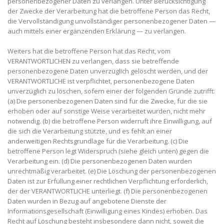
personenbezogener Daten zu verlangen. Unter Berücksichtigung
der Zwecke der Verarbeitung hat die betroffene Person das Recht,
die Vervollständigung unvollständiger personenbezogener Daten —
auch mittels einer ergänzenden Erklärung — zu verlangen.
Weiters hat die betroffene Person hat das Recht, vom
VERANTWORTLICHEN zu verlangen, dass sie betreffende
personenbezogene Daten unverzüglich gelöscht werden, und der
VERANTWORTLICHE ist verpflichtet, personenbezogene Daten
unverzüglich zu löschen, sofern einer der folgenden Gründe zutrifft:
(a) Die personenbezogenen Daten sind für die Zwecke, für die sie
erhoben oder auf sonstige Weise verarbeitet wurden, nicht mehr
notwendig. (b) die betroffene Person widerruft ihre Einwilligung, auf
die sich die Verarbeitung stützte, und es fehlt an einer
anderweitigen Rechtsgrundlage für die Verarbeitung. (c) Die
betroffene Person legt Widerspruch (siehe gleich unten) gegen die
Verarbeitung ein. (d) Die personenbezogenen Daten wurden
unrechtmäßig verarbeitet. (e) Die Löschung der personenbezogenen
Daten ist zur Erfüllung einer rechtlichen Verpflichtung erforderlich,
der der VERANTWORTLICHE unterliegt. (f) Die personenbezogenen
Daten wurden in Bezug auf angebotene Dienste der
Informationsgesellschaft (Einwilligung eines Kindes) erhoben. Das
Recht auf Löschung besteht insbesondere dann nicht, soweit die