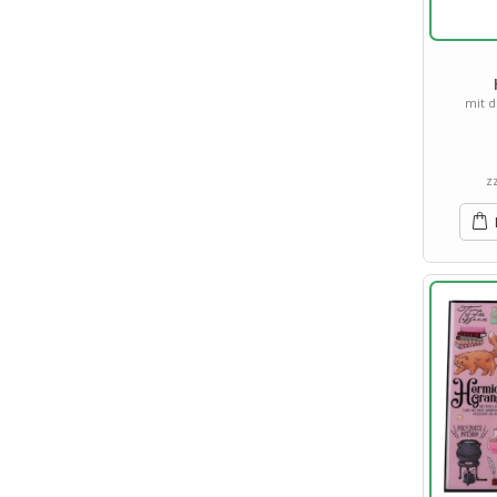
mit 
z