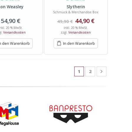
on Weasley
Slytherin
Schmuck & Merchandise Box
54,90
€
44,90
€
49,90
€
inkl. 20 % MwSt.
inkl. 20 % MwSt.
gl.
Versandkosten
zzgl.
Versandkosten
n den Warenkorb
In den Warenkorb
1
2