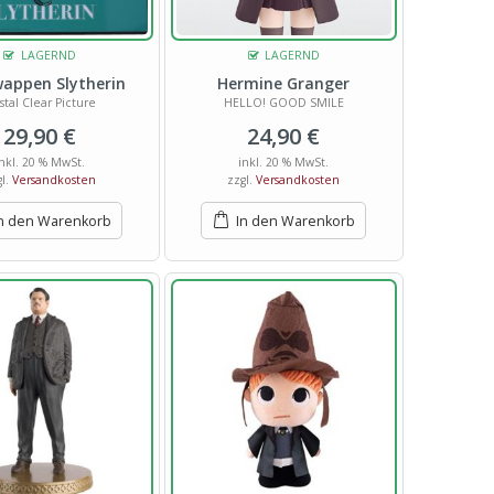
LAGERND
LAGERND
appen Slytherin
Hermine Granger
stal Clear Picture
HELLO! GOOD SMILE
29,90
€
24,90
€
inkl. 20 % MwSt.
inkl. 20 % MwSt.
gl.
Versandkosten
zzgl.
Versandkosten
n den Warenkorb
In den Warenkorb