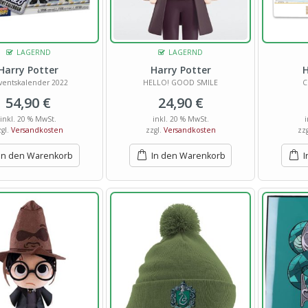
LAGERND
LAGERND
Harry Potter
Harry Potter
H
ventskalender 2022
HELLO! GOOD SMILE
C
54,90
€
24,90
€
inkl. 20 % MwSt.
inkl. 20 % MwSt.
zgl.
Versandkosten
zzgl.
Versandkosten
zz
In den Warenkorb
In den Warenkorb
I