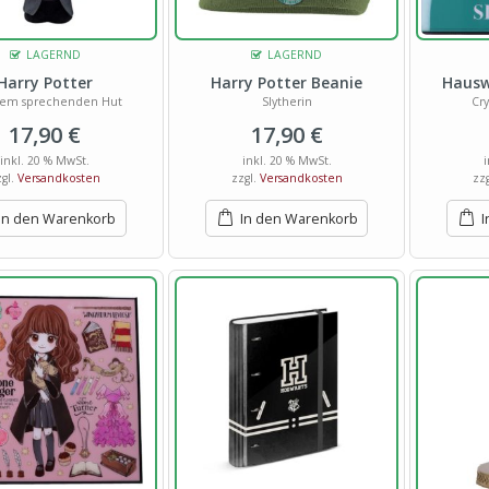
LAGERND
LAGERND
Harry Potter
Harry Potter Beanie
Hausw
dem sprechenden Hut
Slytherin
Cry
17,90
€
17,90
€
inkl. 20 % MwSt.
inkl. 20 % MwSt.
zgl.
Versandkosten
zzgl.
Versandkosten
zz
In den Warenkorb
In den Warenkorb
I