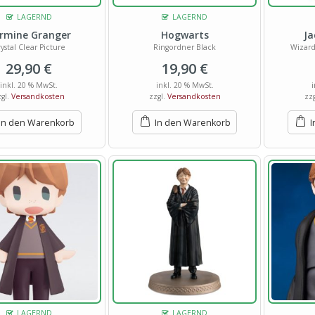
LAGERND
LAGERND
rmine Granger
Hogwarts
Ja
ystal Clear Picture
Ringordner Black
Wizard
29,90
€
19,90
€
inkl. 20 % MwSt.
inkl. 20 % MwSt.
zgl.
Versandkosten
zzgl.
Versandkosten
zz
In den Warenkorb
In den Warenkorb
I
LAGERND
LAGERND