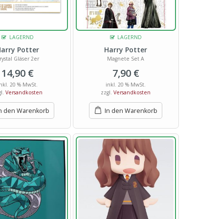
LAGERND
LAGERND
arry Potter
Harry Potter
rystal Gläser 2er
Magnete Set A
14,90
€
7,90
€
inkl. 20 % MwSt.
inkl. 20 % MwSt.
gl.
Versandkosten
zzgl.
Versandkosten
n den Warenkorb
In den Warenkorb