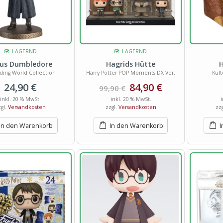
LAGERND
LAGERND
bus Dumbledore
Hagrids Hütte
H
ding World Collection
Harry Potter POP Moments DX Ver.
Kul
24,90
€
84,90
€
99,90
€
inkl. 20 % MwSt.
inkl. 20 % MwSt.
zgl.
Versandkosten
zzgl.
Versandkosten
zz
In den Warenkorb
In den Warenkorb
I