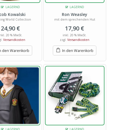
LAGERND
LAGERND
cob Kowalski
Ron Weasley
ing World Collection
mit dem sprechenden Hut
24,90
€
17,90
€
inkl. 20 % MwSt.
inkl. 20 % MwSt.
gl.
Versandkosten
zzgl.
Versandkosten
n den Warenkorb
In den Warenkorb
LAGERND
LAGERND