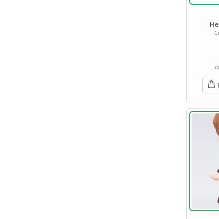
He
Cr
z