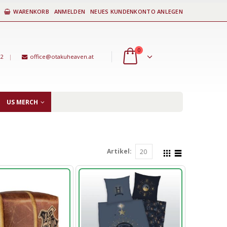
WARENKORB
ANMELDEN
NEUES KUNDENKONTO ANLEGEN
0
92
|
office@otakuheaven.at
US MERCH
Artikel: