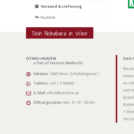
Versand & Lieferung
Rücktritt
Dein Akihabara in Wien
OTAKU HEAVEN
Dein 
a Part of Vectorix Media OG
Bei un
Adresse:
1040 Wien, Schelleingasse 1
neuen 
es mit
Telefon:
+43 1 2796492
und m
E-Mail:
office@vectorix.at
brand
Öffnungszeiten:
Mo - Fr 10 - 18 Uhr
Badem
T-Shi
versuc