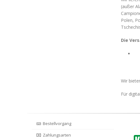
(außer Al
Campione 
Polen, Po
Tschechi
Die Ver
Wir biet
Für digit
Bestellvorgang
Zahlungsarten