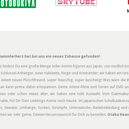
Sammlerherz hat bei uns ein neues Zuhause gefunden!
s findest Du eine große Menge toller Anime Figuren aus Japan, von niedlich bis
Schlüssel-Anhänger, einer Halskette, Ringe und Armbänder, wir haben ein rie
 einem neuen Plüschfreund, super flauschig, super kuschelig! Was wäre die W
an kann prima dabei entspannen. Deine Anime-Filme und Serien auf DVD und
neu oder schon etwas älter, wir haben eine tolle Auswahl. Vom Dakimakur
atte, hol Dir Dein Lieblings Anime nach Hause. Im japanischen Schulbadeanz
rts, Sweater, Umhänge, Socken, Strümpfe, Unterwäsche, Badebekleidung und n
hen wir sehr gerne, Deinen Herzenswunsch für Dich zu bestellen.
Otaku Heav