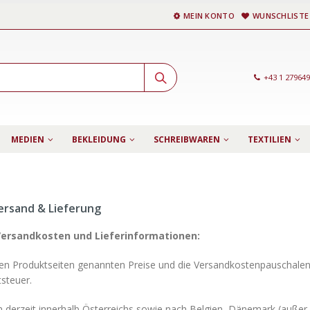
MEIN KONTO
WUNSCHLISTE
+43 1 27964
MEDIEN
BEKLEIDUNG
SCHREIBWAREN
TEXTILIEN
ersand & Lieferung
Versandkosten und Lieferinformationen:
en Produktseiten genannten Preise und die Versandkostenpauschalen e
steuer.
rn derzeit innerhalb Österreichs sowie nach Belgien, Dänemark (außer