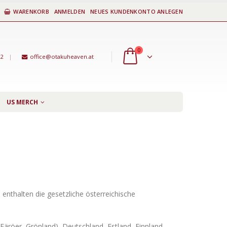
WARENKORB
ANMELDEN
NEUES KUNDENKONTO ANLEGEN
0
92
|
office@otakuheaven.at
US MERCH
nthalten die gesetzliche österreichische
 Färöer, Grönland), Deutschland, Estland, Finnland