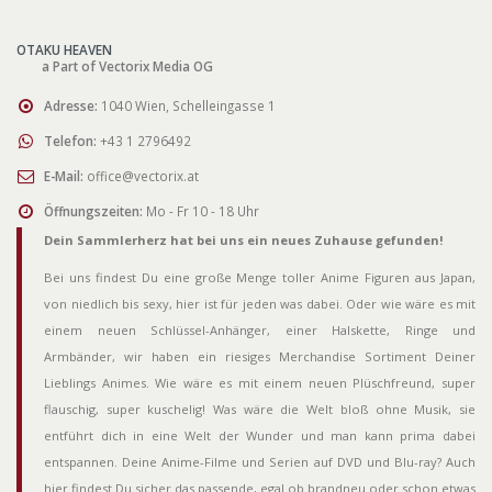
OTAKU HEAVEN
a Part of Vectorix Media OG
Adresse:
1040 Wien, Schelleingasse 1
Telefon:
+43 1 2796492
E-Mail:
office@vectorix.at
Öffnungszeiten:
Mo - Fr 10 - 18 Uhr
Dein Sammlerherz hat bei uns ein neues Zuhause gefunden!
Bei uns findest Du eine große Menge toller Anime Figuren aus Japan,
von niedlich bis sexy, hier ist für jeden was dabei. Oder wie wäre es mit
einem neuen Schlüssel-Anhänger, einer Halskette, Ringe und
Armbänder, wir haben ein riesiges Merchandise Sortiment Deiner
Lieblings Animes. Wie wäre es mit einem neuen Plüschfreund, super
flauschig, super kuschelig! Was wäre die Welt bloß ohne Musik, sie
entführt dich in eine Welt der Wunder und man kann prima dabei
entspannen. Deine Anime-Filme und Serien auf DVD und Blu-ray? Auch
hier findest Du sicher das passende, egal ob brandneu oder schon etwas