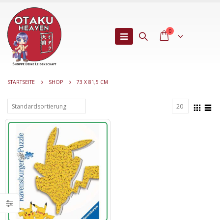
0
STARTSEITE
SHOP
73 X 81,5 CM