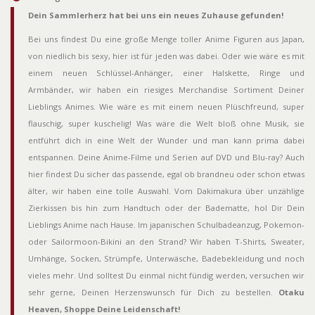
Dein Sammlerherz hat bei uns ein neues Zuhause gefunden!
Bei uns findest Du eine große Menge toller Anime Figuren aus Japan,
von niedlich bis sexy, hier ist für jeden was dabei. Oder wie wäre es mit
einem neuen Schlüssel-Anhänger, einer Halskette, Ringe und
Armbänder, wir haben ein riesiges Merchandise Sortiment Deiner
Lieblings Animes. Wie wäre es mit einem neuen Plüschfreund, super
flauschig, super kuschelig! Was wäre die Welt bloß ohne Musik, sie
entführt dich in eine Welt der Wunder und man kann prima dabei
entspannen. Deine Anime-Filme und Serien auf DVD und Blu-ray? Auch
hier findest Du sicher das passende, egal ob brandneu oder schon etwas
älter, wir haben eine tolle Auswahl. Vom Dakimakura über unzählige
Zierkissen bis hin zum Handtuch oder der Badematte, hol Dir Dein
Lieblings Anime nach Hause. Im japanischen Schulbadeanzug, Pokemon-
oder Sailormoon-Bikini an den Strand? Wir haben T-Shirts, Sweater,
Umhänge, Socken, Strümpfe, Unterwäsche, Badebekleidung und noch
vieles mehr. Und solltest Du einmal nicht fündig werden, versuchen wir
sehr gerne, Deinen Herzenswunsch für Dich zu bestellen.
Otaku
Heaven, Shoppe Deine Leidenschaft!