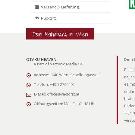
Versand & Lieferung
Rücktritt
Dein Akihabara in Wien
OTAKU HEAVEN
Dein 
a Part of Vectorix Media OG
Bei un
Adresse:
1040 Wien, Schelleingasse 1
neuen 
es mit
Telefon:
+43 1 2796492
und m
E-Mail:
office@vectorix.at
brand
Öffnungszeiten:
Mo - Fr 10 - 18 Uhr
Badem
T-Shi
versuc