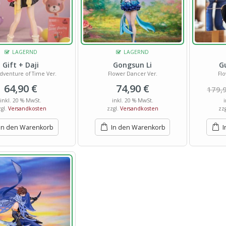
LAGERND
LAGERND
Gift + Daji
Gongsun Li
G
dventure of Time Ver.
Flower Dancer Ver.
Flo
64,90
€
74,90
€
179,
inkl. 20 % MwSt.
inkl. 20 % MwSt.
zgl.
Versandkosten
zzgl.
Versandkosten
zz
In den Warenkorb
In den Warenkorb
I