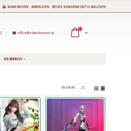
WARENKORB
ANMELDEN
NEUES KUNDENKONTO ANLEGEN
0
92
|
office@otakuheaven.at
US MERCH
Artikel: