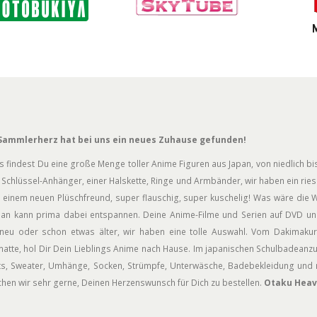
Sammlerherz hat bei uns ein neues Zuhause gefunden!
s findest Du eine große Menge toller Anime Figuren aus Japan, von niedlich bis
Schlüssel-Anhänger, einer Halskette, Ringe und Armbänder, wir haben ein rie
 einem neuen Plüschfreund, super flauschig, super kuschelig! Was wäre die W
an kann prima dabei entspannen. Deine Anime-Filme und Serien auf DVD und
neu oder schon etwas älter, wir haben eine tolle Auswahl. Vom Dakimakur
atte, hol Dir Dein Lieblings Anime nach Hause. Im japanischen Schulbadeanz
rts, Sweater, Umhänge, Socken, Strümpfe, Unterwäsche, Badebekleidung und n
hen wir sehr gerne, Deinen Herzenswunsch für Dich zu bestellen.
Otaku Heav