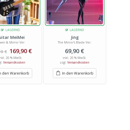
LAGERND
LAGERND
uitar MeiMei
Jing
wer & Mirror Ver.
The Mirror's Blade Ver.
169,90
€
69,90
€
90
€
inkl. 20 % MwSt.
inkl. 20 % MwSt.
gl.
Versandkosten
zzgl.
Versandkosten
n den Warenkorb
In den Warenkorb