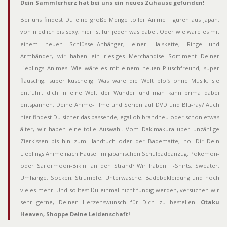
Dein Sammlerherz hat bei uns ein neues Zuhause gefunden!
Bei uns findest Du eine große Menge toller Anime Figuren aus Japan,
von niedlich bis sexy, hier ist für jeden was dabei. Oder wie wäre es mit
einem neuen Schlüssel-Anhänger, einer Halskette, Ringe und
Armbänder, wir haben ein riesiges Merchandise Sortiment Deiner
Lieblings Animes. Wie wäre es mit einem neuen Plüschfreund, super
flauschig, super kuschelig! Was wäre die Welt bloß ohne Musik, sie
entführt dich in eine Welt der Wunder und man kann prima dabei
entspannen. Deine Anime-Filme und Serien auf DVD und Blu-ray? Auch
hier findest Du sicher das passende, egal ob brandneu oder schon etwas
älter, wir haben eine tolle Auswahl. Vom Dakimakura über unzählige
Zierkissen bis hin zum Handtuch oder der Badematte, hol Dir Dein
Lieblings Anime nach Hause. Im japanischen Schulbadeanzug, Pokemon-
oder Sailormoon-Bikini an den Strand? Wir haben T-Shirts, Sweater,
Umhänge, Socken, Strümpfe, Unterwäsche, Badebekleidung und noch
vieles mehr. Und solltest Du einmal nicht fündig werden, versuchen wir
sehr gerne, Deinen Herzenswunsch für Dich zu bestellen.
Otaku
Heaven, Shoppe Deine Leidenschaft!