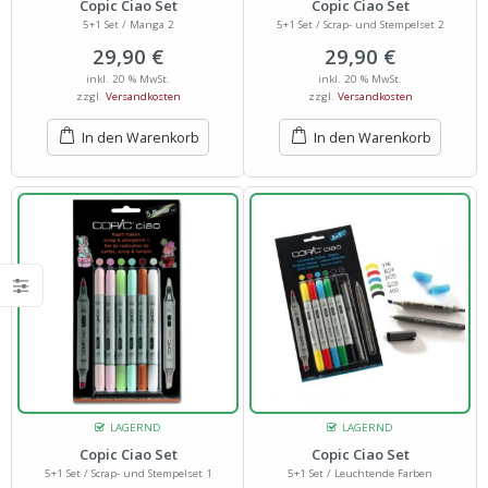
Copic Ciao Set
Copic Ciao Set
5+1 Set / Manga 2
5+1 Set / Scrap- und Stempelset 2
29,90
€
29,90
€
inkl. 20 % MwSt.
inkl. 20 % MwSt.
zzgl.
Versandkosten
zzgl.
Versandkosten
In den Warenkorb
In den Warenkorb
LAGERND
LAGERND
Copic Ciao Set
Copic Ciao Set
5+1 Set / Scrap- und Stempelset 1
5+1 Set / Leuchtende Farben