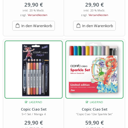
29,90
€
29,90
€
inkl. 20 % MwSt.
inkl. 20 % MwSt.
zzgl.
Versandkosten
zzgl.
Versandkosten
In den Warenkorb
In den Warenkorb
LAGERND
LAGERND
Copic Ciao Set
Copic Ciao Set
5+1 Set / Manga 4
"Copic Ciao 12er Sparkle Set"
29,90
€
59,90
€