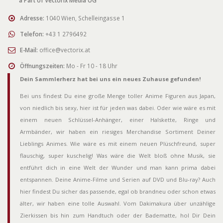
Adresse:
1040 Wien, Schelleingasse 1
Telefon:
+43 1 2796492
E-Mail:
office@vectorix.at
Öffnungszeiten:
Mo - Fr 10 - 18 Uhr
Dein Sammlerherz hat bei uns ein neues Zuhause gefunden!
Bei uns findest Du eine große Menge toller Anime Figuren aus Japan,
von niedlich bis sexy, hier ist für jeden was dabei. Oder wie wäre es mit
einem neuen Schlüssel-Anhänger, einer Halskette, Ringe und
Armbänder, wir haben ein riesiges Merchandise Sortiment Deiner
Lieblings Animes. Wie wäre es mit einem neuen Plüschfreund, super
flauschig, super kuschelig! Was wäre die Welt bloß ohne Musik, sie
entführt dich in eine Welt der Wunder und man kann prima dabei
entspannen. Deine Anime-Filme und Serien auf DVD und Blu-ray? Auch
hier findest Du sicher das passende, egal ob brandneu oder schon etwas
älter, wir haben eine tolle Auswahl. Vom Dakimakura über unzählige
Zierkissen bis hin zum Handtuch oder der Badematte, hol Dir Dein