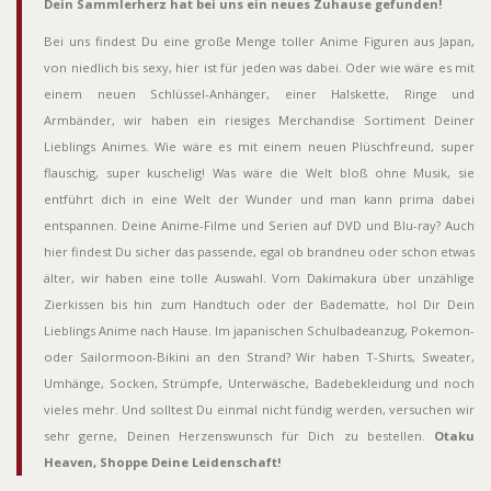
Dein Sammlerherz hat bei uns ein neues Zuhause gefunden!
Bei uns findest Du eine große Menge toller Anime Figuren aus Japan,
von niedlich bis sexy, hier ist für jeden was dabei. Oder wie wäre es mit
einem neuen Schlüssel-Anhänger, einer Halskette, Ringe und
Armbänder, wir haben ein riesiges Merchandise Sortiment Deiner
Lieblings Animes. Wie wäre es mit einem neuen Plüschfreund, super
flauschig, super kuschelig! Was wäre die Welt bloß ohne Musik, sie
entführt dich in eine Welt der Wunder und man kann prima dabei
entspannen. Deine Anime-Filme und Serien auf DVD und Blu-ray? Auch
hier findest Du sicher das passende, egal ob brandneu oder schon etwas
älter, wir haben eine tolle Auswahl. Vom Dakimakura über unzählige
Zierkissen bis hin zum Handtuch oder der Badematte, hol Dir Dein
Lieblings Anime nach Hause. Im japanischen Schulbadeanzug, Pokemon-
oder Sailormoon-Bikini an den Strand? Wir haben T-Shirts, Sweater,
Umhänge, Socken, Strümpfe, Unterwäsche, Badebekleidung und noch
vieles mehr. Und solltest Du einmal nicht fündig werden, versuchen wir
sehr gerne, Deinen Herzenswunsch für Dich zu bestellen.
Otaku
Heaven, Shoppe Deine Leidenschaft!