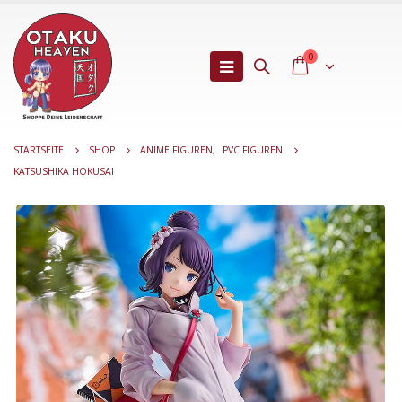
0
STARTSEITE
SHOP
ANIME FIGUREN
,
PVC FIGUREN
KATSUSHIKA HOKUSAI