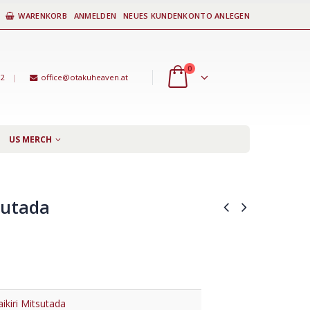
WARENKORB
ANMELDEN
NEUES KUNDENKONTO ANLEGEN
0
92
|
office@otakuheaven.at
US MERCH
sutada
ikiri Mitsutada