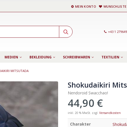
MEIN KONTO
WUNSCHLISTE
+43 1 27964
MEDIEN
BEKLEIDUNG
SCHREIBWAREN
TEXTILIEN
AIKIRI MITSUTADA
Shokudaikiri Mit
Nendoroid Swacchao!
44,90
€
inkl. 20 % MwSt.
zzgl.
Versandkosten
Charakter
Shokuda