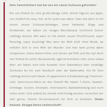
Dein Sammlerherz hat bei uns ein neues Zuhause gefunden!
Bei uns findest Du eine große Menge toller Anime Figuren aus Japan,
von niedlich bis sexy, hier ist für jeden was dabei. Oder wie wäre es mit
einem neuen Schlüssel-Anhänger, einer Halskette, Ringe und
Armbänder, wir haben ein riesiges Merchandise Sortiment Deiner
Lieblings Animes. Wie wäre es mit einem neuen Plüschfreund, super
flauschig, super kuschelig! Was wäre die Welt bloß ohne Musik, sie
entführt dich in eine Welt der Wunder und man kann prima dabei
entspannen. Deine Anime-Filme und Serien auf DVD und Blu-ray? Auch
hier findest Du sicher das passende, egal ob brandneu oder schon etwas
älter, wir haben eine tolle Auswahl. Vom Dakimakura über unzählige
Zierkissen bis hin zum Handtuch oder der Badematte, hol Dir Dein
Lieblings Anime nach Hause. Im japanischen Schulbadeanzug, Pokemon-
oder Sailormoon-Bikini an den Strand? Wir haben T-Shirts, Sweater,
Umhänge, Socken, Strümpfe, Unterwäsche, Badebekleidung und noch
vieles mehr. Und solltest Du einmal nicht fündig werden, versuchen wir
sehr gerne, Deinen Herzenswunsch für Dich zu bestellen.
Otaku
Heaven, Shoppe Deine Leidenschaft!