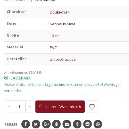
inkl. 20 % MwSt.
zzgl.
Versandkosten
Charakter
Douki-chan
Serie
Senpai Is Mine
Größe
10 cm
Material
PVC
Hersteller
Union:Creative
Artikelnummer:
82.01349
LAGERND
In den Warenkorb
TEILEN