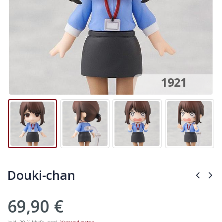
1921
Douki-chan
69,90
€