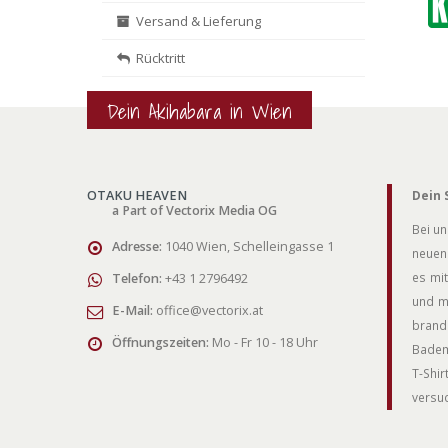
Versand & Lieferung
Rücktritt
Dein Akihabara in Wien
OTAKU HEAVEN
Dein 
a Part of Vectorix Media OG
Bei un
Adresse:
1040 Wien, Schelleingasse 1
neuen 
es mit
Telefon:
+43 1 2796492
und m
E-Mail:
office@vectorix.at
brand
Öffnungszeiten:
Mo - Fr 10 - 18 Uhr
Badem
T-Shi
versuc