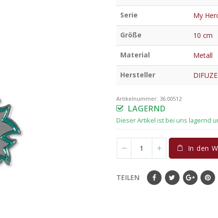
Serie
My Her
Größe
10 cm
Material
Metall
Hersteller
DIFUZ
Artikelnummer:
36.00512
LAGERND
In den 
TEILEN