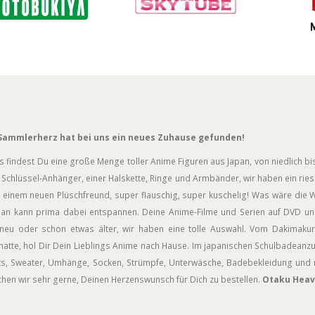
Sammlerherz hat bei uns ein neues Zuhause gefunden!
s findest Du eine große Menge toller Anime Figuren aus Japan, von niedlich bis
Schlüssel-Anhänger, einer Halskette, Ringe und Armbänder, wir haben ein rie
 einem neuen Plüschfreund, super flauschig, super kuschelig! Was wäre die W
an kann prima dabei entspannen. Deine Anime-Filme und Serien auf DVD und
neu oder schon etwas älter, wir haben eine tolle Auswahl. Vom Dakimakur
atte, hol Dir Dein Lieblings Anime nach Hause. Im japanischen Schulbadeanz
rts, Sweater, Umhänge, Socken, Strümpfe, Unterwäsche, Badebekleidung und n
hen wir sehr gerne, Deinen Herzenswunsch für Dich zu bestellen.
Otaku Heav