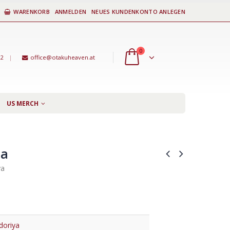
WARENKORB
ANMELDEN
NEUES KUNDENKONTO ANLEGEN
0
92
|
office@otakuheaven.at
US MERCH
ia
ya
doriya