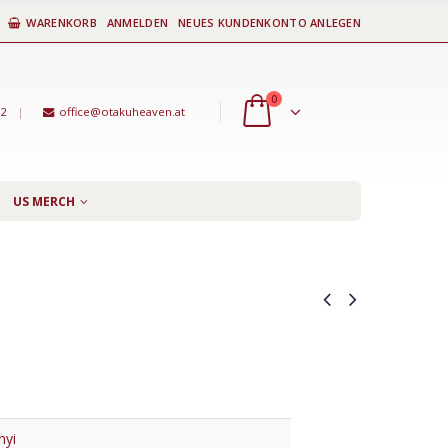
WARENKORB
ANMELDEN
NEUES KUNDENKONTO ANLEGEN
0
92
|
office@otakuheaven.at
US MERCH
nyi