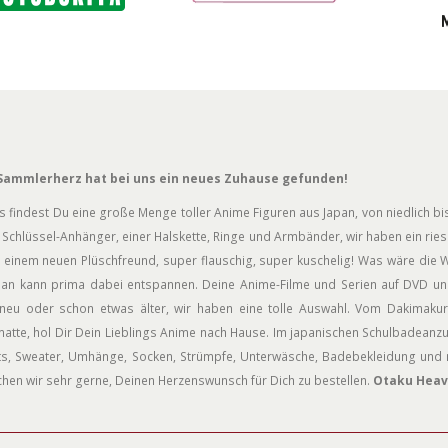
Sammlerherz hat bei uns ein neues Zuhause gefunden!
s findest Du eine große Menge toller Anime Figuren aus Japan, von niedlich bis
Schlüssel-Anhänger, einer Halskette, Ringe und Armbänder, wir haben ein rie
 einem neuen Plüschfreund, super flauschig, super kuschelig! Was wäre die W
an kann prima dabei entspannen. Deine Anime-Filme und Serien auf DVD und
neu oder schon etwas älter, wir haben eine tolle Auswahl. Vom Dakimakur
atte, hol Dir Dein Lieblings Anime nach Hause. Im japanischen Schulbadeanz
rts, Sweater, Umhänge, Socken, Strümpfe, Unterwäsche, Badebekleidung und n
hen wir sehr gerne, Deinen Herzenswunsch für Dich zu bestellen.
Otaku Heav