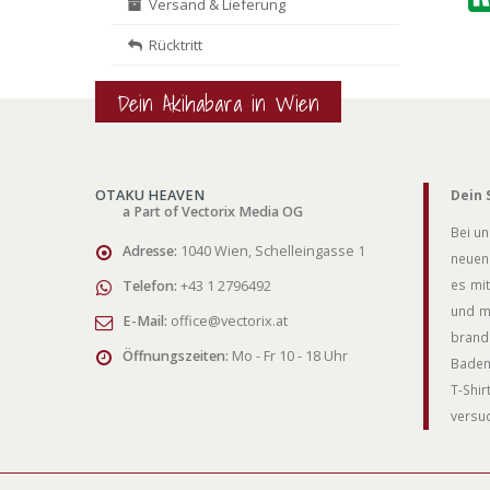
Versand & Lieferung
Rücktritt
Dein Akihabara in Wien
OTAKU HEAVEN
Dein 
a Part of Vectorix Media OG
Bei un
Adresse:
1040 Wien, Schelleingasse 1
neuen 
es mit
Telefon:
+43 1 2796492
und m
E-Mail:
office@vectorix.at
brand
Öffnungszeiten:
Mo - Fr 10 - 18 Uhr
Badem
T-Shi
versuc