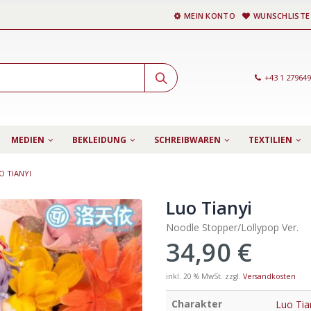
MEIN KONTO
WUNSCHLISTE
+43 1 27964
MEDIEN
BEKLEIDUNG
SCHREIBWAREN
TEXTILIEN
O TIANYI
Luo Tianyi
Noodle Stopper/Lollypop Ver.
34,90
€
inkl. 20 % MwSt.
zzgl.
Versandkosten
Charakter
Luo Tia