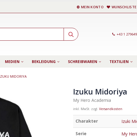
MEIN KONTO
WUNSCHLISTE
+43 1 27964
MEDIEN
BEKLEIDUNG
SCHREIBWAREN
TEXTILIEN
IZUKU MIDORIYA
Izuku Midoriya
My Hero Academia
inkl. MwSt.
zzgl.
Versandkosten
Charakter
Izuki Mi
Serie
My Her