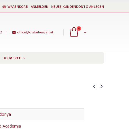
WARENKORB
ANMELDEN
NEUES KUNDENKONTO ANLEGEN
0
92
|
office@otakuheaven.at
US MERCH
doriya
o Academia