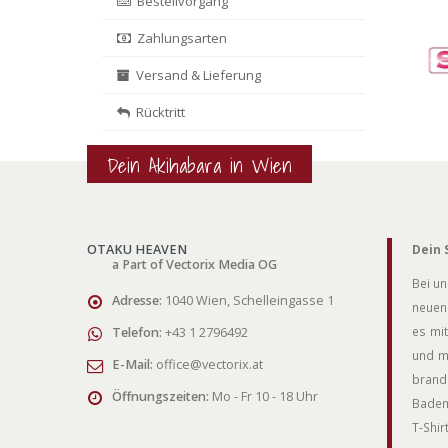
Bestellvorgang
Zahlungsarten
Versand & Lieferung
Rücktritt
Dein Akihabara in Wien
OTAKU HEAVEN
Dein 
a Part of Vectorix Media OG
Bei un
Adresse:
1040 Wien, Schelleingasse 1
neuen 
es mit
Telefon:
+43 1 2796492
und m
E-Mail:
office@vectorix.at
brand
Öffnungszeiten:
Mo - Fr 10 - 18 Uhr
Badem
T-Shi