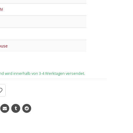
h!
ouse