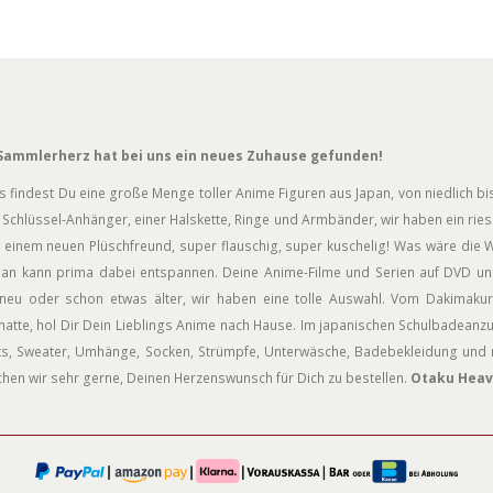
Sammlerherz hat bei uns ein neues Zuhause gefunden!
s findest Du eine große Menge toller Anime Figuren aus Japan, von niedlich bis
Schlüssel-Anhänger, einer Halskette, Ringe und Armbänder, wir haben ein rie
 einem neuen Plüschfreund, super flauschig, super kuschelig! Was wäre die W
an kann prima dabei entspannen. Deine Anime-Filme und Serien auf DVD und
neu oder schon etwas älter, wir haben eine tolle Auswahl. Vom Dakimakur
atte, hol Dir Dein Lieblings Anime nach Hause. Im japanischen Schulbadeanz
rts, Sweater, Umhänge, Socken, Strümpfe, Unterwäsche, Badebekleidung und n
hen wir sehr gerne, Deinen Herzenswunsch für Dich zu bestellen.
Otaku Heav