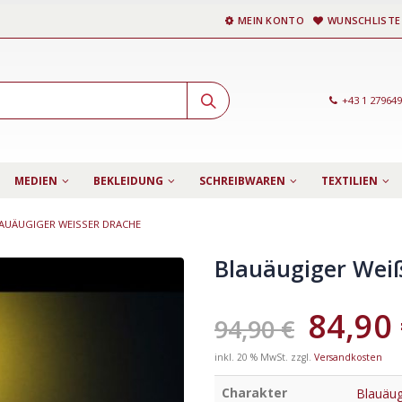
MEIN KONTO
WUNSCHLISTE
+43 1 27964
MEDIEN
BEKLEIDUNG
SCHREIBWAREN
TEXTILIEN
AUÄUGIGER WEISSER DRACHE
Blauäugiger Wei
84,90
94,90
€
inkl. 20 % MwSt.
zzgl.
Versandkosten
Charakter
Blauäug