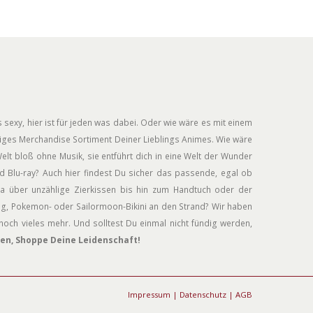
 sexy, hier ist für jeden was dabei. Oder wie wäre es mit einem
siges Merchandise Sortiment Deiner Lieblings Animes. Wie wäre
elt bloß ohne Musik, sie entführt dich in eine Welt der Wunder
 Blu-ray? Auch hier findest Du sicher das passende, egal ob
a über unzählige Zierkissen bis hin zum Handtuch oder der
ug, Pokemon- oder Sailormoon-Bikini an den Strand? Wir haben
och vieles mehr. Und solltest Du einmal nicht fündig werden,
en, Shoppe Deine Leidenschaft!
Impressum
|
Datenschutz
|
AGB