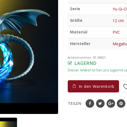
Serie
Yu-Gi-O
Größe
12 cm
Material
PVC
Hersteller
Megah
Artikelnummer:
81.08821
LAGERND
In den Warenkorb
TEILEN