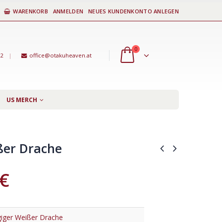
WARENKORB
ANMELDEN
NEUES KUNDENKONTO ANLEGEN
0
92
|
office@otakuheaven.at
US MERCH
ßer Drache
€
iger Weißer Drache