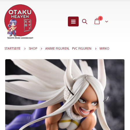
0
STARTSEITE
SHOP
ANIME FIGUREN
,
PVC FIGUREN
MIRKO