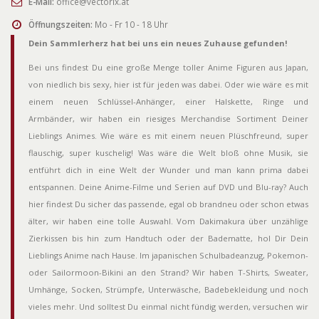
E-Mail:
office@vectorix.at
Öffnungszeiten:
Mo - Fr 10 - 18 Uhr
Dein Sammlerherz hat bei uns ein neues Zuhause gefunden!
Bei uns findest Du eine große Menge toller Anime Figuren aus Japan,
von niedlich bis sexy, hier ist für jeden was dabei. Oder wie wäre es mit
einem neuen Schlüssel-Anhänger, einer Halskette, Ringe und
Armbänder, wir haben ein riesiges Merchandise Sortiment Deiner
Lieblings Animes. Wie wäre es mit einem neuen Plüschfreund, super
flauschig, super kuschelig! Was wäre die Welt bloß ohne Musik, sie
entführt dich in eine Welt der Wunder und man kann prima dabei
entspannen. Deine Anime-Filme und Serien auf DVD und Blu-ray? Auch
hier findest Du sicher das passende, egal ob brandneu oder schon etwas
älter, wir haben eine tolle Auswahl. Vom Dakimakura über unzählige
Zierkissen bis hin zum Handtuch oder der Badematte, hol Dir Dein
Lieblings Anime nach Hause. Im japanischen Schulbadeanzug, Pokemon-
oder Sailormoon-Bikini an den Strand? Wir haben T-Shirts, Sweater,
Umhänge, Socken, Strümpfe, Unterwäsche, Badebekleidung und noch
vieles mehr. Und solltest Du einmal nicht fündig werden, versuchen wir