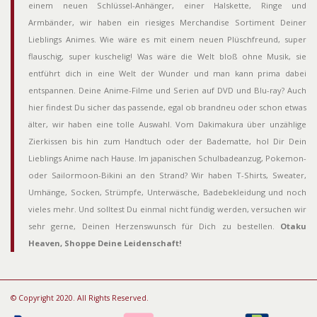
einem neuen Schlüssel-Anhänger, einer Halskette, Ringe und
Armbänder, wir haben ein riesiges Merchandise Sortiment Deiner
Lieblings Animes. Wie wäre es mit einem neuen Plüschfreund, super
flauschig, super kuschelig! Was wäre die Welt bloß ohne Musik, sie
entführt dich in eine Welt der Wunder und man kann prima dabei
entspannen. Deine Anime-Filme und Serien auf DVD und Blu-ray? Auch
hier findest Du sicher das passende, egal ob brandneu oder schon etwas
älter, wir haben eine tolle Auswahl. Vom Dakimakura über unzählige
Zierkissen bis hin zum Handtuch oder der Badematte, hol Dir Dein
Lieblings Anime nach Hause. Im japanischen Schulbadeanzug, Pokemon-
oder Sailormoon-Bikini an den Strand? Wir haben T-Shirts, Sweater,
Umhänge, Socken, Strümpfe, Unterwäsche, Badebekleidung und noch
vieles mehr. Und solltest Du einmal nicht fündig werden, versuchen wir
sehr gerne, Deinen Herzenswunsch für Dich zu bestellen.
Otaku
Heaven, Shoppe Deine Leidenschaft!
© Copyright 2020. All Rights Reserved.