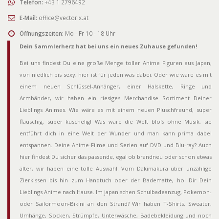
Telefon:
+43 1 2796492
E-Mail:
office@vectorix.at
Öffnungszeiten:
Mo - Fr 10 - 18 Uhr
Dein Sammlerherz hat bei uns ein neues Zuhause gefunden!
Bei uns findest Du eine große Menge toller Anime Figuren aus Japan,
von niedlich bis sexy, hier ist für jeden was dabei. Oder wie wäre es mit
einem neuen Schlüssel-Anhänger, einer Halskette, Ringe und
Armbänder, wir haben ein riesiges Merchandise Sortiment Deiner
Lieblings Animes. Wie wäre es mit einem neuen Plüschfreund, super
flauschig, super kuschelig! Was wäre die Welt bloß ohne Musik, sie
entführt dich in eine Welt der Wunder und man kann prima dabei
entspannen. Deine Anime-Filme und Serien auf DVD und Blu-ray? Auch
hier findest Du sicher das passende, egal ob brandneu oder schon etwas
älter, wir haben eine tolle Auswahl. Vom Dakimakura über unzählige
Zierkissen bis hin zum Handtuch oder der Badematte, hol Dir Dein
Lieblings Anime nach Hause. Im japanischen Schulbadeanzug, Pokemon-
oder Sailormoon-Bikini an den Strand? Wir haben T-Shirts, Sweater,
Umhänge, Socken, Strümpfe, Unterwäsche, Badebekleidung und noch