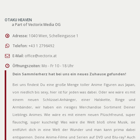
OTAKU HEAVEN
a Part of Vectorix Media OG
Adresse:
1040 Wien, Schelleingasse 1
Telefon:
+43 1 2796492
E-Mail:
office@vectorix.at
Öffnungszeiten:
Mo - Fr 10 - 18 Uhr
Dein Sammlerherz hat bei uns ein neues Zuhause gefunden!
Bei uns findest Du eine große Menge toller Anime Figuren aus Japan,
von niedlich bis sexy, hier ist für jeden was dabei. Oder wie wäre es mit
einem neuen Schlüssel-Anhänger, einer Halskette, Ringe und
Armbänder, wir haben ein riesiges Merchandise Sortiment Deiner
Lieblings Animes. Wie wäre es mit einem neuen Plüschfreund, super
flauschig, super kuschelig! Was wäre die Welt bloß ohne Musik, sie
entführt dich in eine Welt der Wunder und man kann prima dabei
entspannen. Deine Anime-Filme und Serien auf DVD und Blu-ray? Auch