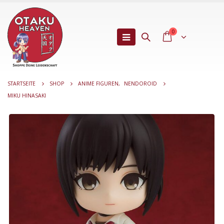
0
STARTSEITE
SHOP
ANIME FIGUREN
,
NENDOROID
MIKU HINASAKI