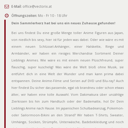
E-Mail:
office@vectorix.at
Öffnungszeiten:
Mo - Fr 10 - 18 Uhr
Dein Sammlerherz hat bei uns ein neues Zuhause gefunden!
Bei uns findest Du eine große Menge toller Anime Figuren aus Japan,
von niedlich bis sexy, hier ist für jeden was dabei. Oder wie wäre es mit
einem neuen Schlüssel-Anhänger, einer Halskette, Ringe und
Armbänder, wir haben ein riesiges Merchandise Sortiment Deiner
Lieblings Animes. Wie wäre es mit einem neuen Plüschfreund, super
flauschig, super kuschelig! Was wäre die Welt bloß ohne Musik, sie
entführt dich in eine Welt der Wunder und man kann prima dabei
entspannen. Deine Anime-Filme und Serien auf DVD und Blu-ray? Auch
hier findest Du sicher das passende, egal ob brandneu oder schon etwas
älter, wir haben eine tolle Auswahl. Vom Dakimakura über unzählige
Zierkissen bis hin zum Handtuch oder der Badematte, hol Dir Dein
Lieblings Anime nach Hause. Im japanischen Schulbadeanzug, Pokemon-
oder Sailormoon-Bikini an den Strand? Wir haben T-Shirts, Sweater,
Umhänge, Socken, Strümpfe, Unterwäsche, Badebekleidung und noch