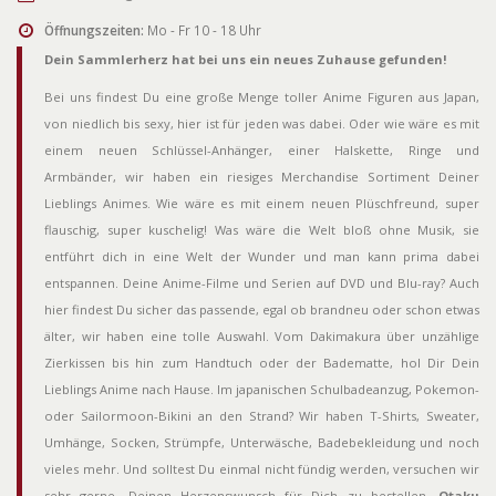
Öffnungszeiten:
Mo - Fr 10 - 18 Uhr
Dein Sammlerherz hat bei uns ein neues Zuhause gefunden!
Bei uns findest Du eine große Menge toller Anime Figuren aus Japan,
von niedlich bis sexy, hier ist für jeden was dabei. Oder wie wäre es mit
einem neuen Schlüssel-Anhänger, einer Halskette, Ringe und
Armbänder, wir haben ein riesiges Merchandise Sortiment Deiner
Lieblings Animes. Wie wäre es mit einem neuen Plüschfreund, super
flauschig, super kuschelig! Was wäre die Welt bloß ohne Musik, sie
entführt dich in eine Welt der Wunder und man kann prima dabei
entspannen. Deine Anime-Filme und Serien auf DVD und Blu-ray? Auch
hier findest Du sicher das passende, egal ob brandneu oder schon etwas
älter, wir haben eine tolle Auswahl. Vom Dakimakura über unzählige
Zierkissen bis hin zum Handtuch oder der Badematte, hol Dir Dein
Lieblings Anime nach Hause. Im japanischen Schulbadeanzug, Pokemon-
oder Sailormoon-Bikini an den Strand? Wir haben T-Shirts, Sweater,
Umhänge, Socken, Strümpfe, Unterwäsche, Badebekleidung und noch
vieles mehr. Und solltest Du einmal nicht fündig werden, versuchen wir
sehr gerne, Deinen Herzenswunsch für Dich zu bestellen.
Otaku