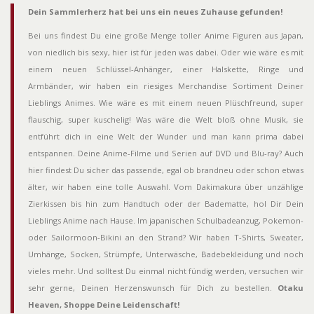
Dein Sammlerherz hat bei uns ein neues Zuhause gefunden!
Bei uns findest Du eine große Menge toller Anime Figuren aus Japan,
von niedlich bis sexy, hier ist für jeden was dabei. Oder wie wäre es mit
einem neuen Schlüssel-Anhänger, einer Halskette, Ringe und
Armbänder, wir haben ein riesiges Merchandise Sortiment Deiner
Lieblings Animes. Wie wäre es mit einem neuen Plüschfreund, super
flauschig, super kuschelig! Was wäre die Welt bloß ohne Musik, sie
entführt dich in eine Welt der Wunder und man kann prima dabei
entspannen. Deine Anime-Filme und Serien auf DVD und Blu-ray? Auch
hier findest Du sicher das passende, egal ob brandneu oder schon etwas
älter, wir haben eine tolle Auswahl. Vom Dakimakura über unzählige
Zierkissen bis hin zum Handtuch oder der Badematte, hol Dir Dein
Lieblings Anime nach Hause. Im japanischen Schulbadeanzug, Pokemon-
oder Sailormoon-Bikini an den Strand? Wir haben T-Shirts, Sweater,
Umhänge, Socken, Strümpfe, Unterwäsche, Badebekleidung und noch
vieles mehr. Und solltest Du einmal nicht fündig werden, versuchen wir
sehr gerne, Deinen Herzenswunsch für Dich zu bestellen.
Otaku
Heaven, Shoppe Deine Leidenschaft!