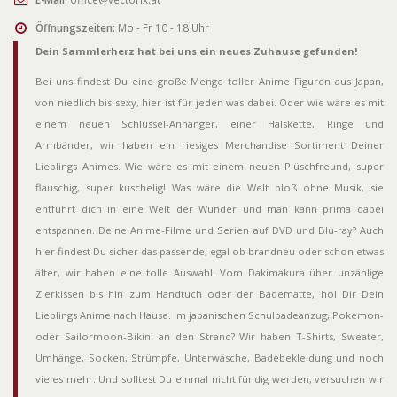
Öffnungszeiten:
Mo - Fr 10 - 18 Uhr
Dein Sammlerherz hat bei uns ein neues Zuhause gefunden!
Bei uns findest Du eine große Menge toller Anime Figuren aus Japan,
von niedlich bis sexy, hier ist für jeden was dabei. Oder wie wäre es mit
einem neuen Schlüssel-Anhänger, einer Halskette, Ringe und
Armbänder, wir haben ein riesiges Merchandise Sortiment Deiner
Lieblings Animes. Wie wäre es mit einem neuen Plüschfreund, super
flauschig, super kuschelig! Was wäre die Welt bloß ohne Musik, sie
entführt dich in eine Welt der Wunder und man kann prima dabei
entspannen. Deine Anime-Filme und Serien auf DVD und Blu-ray? Auch
hier findest Du sicher das passende, egal ob brandneu oder schon etwas
älter, wir haben eine tolle Auswahl. Vom Dakimakura über unzählige
Zierkissen bis hin zum Handtuch oder der Badematte, hol Dir Dein
Lieblings Anime nach Hause. Im japanischen Schulbadeanzug, Pokemon-
oder Sailormoon-Bikini an den Strand? Wir haben T-Shirts, Sweater,
Umhänge, Socken, Strümpfe, Unterwäsche, Badebekleidung und noch
vieles mehr. Und solltest Du einmal nicht fündig werden, versuchen wir