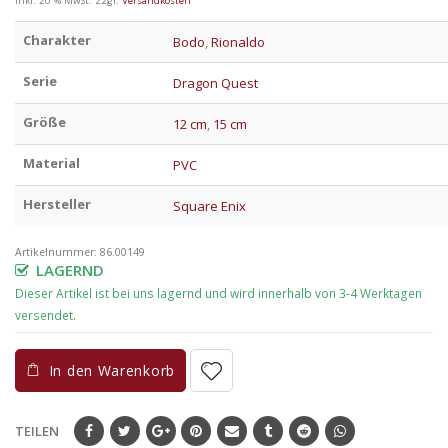
inkl. 20 % MwSt.
zzgl.
Versandkosten
Charakter
Bodo
,
Rionaldo
Serie
Dragon Quest
Größe
12 cm
,
15 cm
Material
PVC
Hersteller
Square Enix
Artikelnummer:
86.00149
LAGERND
In den Warenkorb
TEILEN