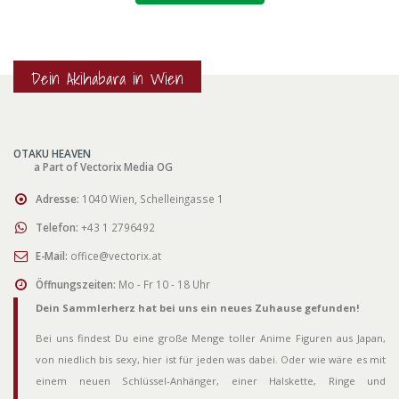
Dein Akihabara in Wien
OTAKU HEAVEN
a Part of Vectorix Media OG
Adresse:
1040 Wien, Schelleingasse 1
Telefon:
+43 1 2796492
E-Mail:
office@vectorix.at
Öffnungszeiten:
Mo - Fr 10 - 18 Uhr
Dein Sammlerherz hat bei uns ein neues Zuhause gefunden!
Bei uns findest Du eine große Menge toller Anime Figuren aus Japan,
von niedlich bis sexy, hier ist für jeden was dabei. Oder wie wäre es mit
einem neuen Schlüssel-Anhänger, einer Halskette, Ringe und