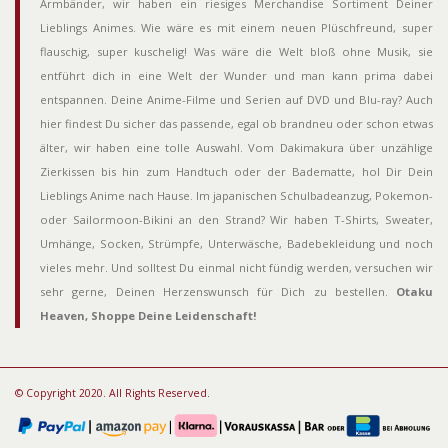
Armbänder, wir haben ein riesiges Merchandise Sortiment Deiner
Lieblings Animes. Wie wäre es mit einem neuen Plüschfreund, super
flauschig, super kuschelig! Was wäre die Welt bloß ohne Musik, sie
entführt dich in eine Welt der Wunder und man kann prima dabei
entspannen. Deine Anime-Filme und Serien auf DVD und Blu-ray? Auch
hier findest Du sicher das passende, egal ob brandneu oder schon etwas
älter, wir haben eine tolle Auswahl. Vom Dakimakura über unzählige
Zierkissen bis hin zum Handtuch oder der Badematte, hol Dir Dein
Lieblings Anime nach Hause. Im japanischen Schulbadeanzug, Pokemon-
oder Sailormoon-Bikini an den Strand? Wir haben T-Shirts, Sweater,
Umhänge, Socken, Strümpfe, Unterwäsche, Badebekleidung und noch
vieles mehr. Und solltest Du einmal nicht fündig werden, versuchen wir
sehr gerne, Deinen Herzenswunsch für Dich zu bestellen.
Otaku
Heaven, Shoppe Deine Leidenschaft!
© Copyright 2020. All Rights Reserved.