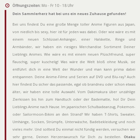
Öffnungszeiten:
Mo - Fr 10 - 18 Uhr
Dein Sammlerherz hat bei uns ein neues Zuhause gefunden!
Bei uns findest Du eine große Menge toller Anime Figuren aus Japan,
von niedlich bis sexy, hier ist für jeden was dabei. Oder wie wäre es mit
einem neuen Schlüssel-Anhänger, einer Halskette, Ringe und
Armbänder, wir haben ein riesiges Merchandise Sortiment Deiner
Lieblings Animes. Wie wäre es mit einem neuen Plüschfreund, super
flauschig, super kuschelig! Was wäre die Welt bloß ohne Musik, sie
entführt dich in eine Welt der Wunder und man kann prima dabei
entspannen. Deine Anime-Filme und Serien auf DVD und Blu-ray? Auch
hier findest Du sicher das passende, egal ob brandneu oder schon etwas
älter, wir haben eine tolle Auswahl. Vom Dakimakura über unzählige
Zierkissen bis hin zum Handtuch oder der Badematte, hol Dir Dein
Lieblings Anime nach Hause. Im japanischen Schulbadeanzug, Pokemon-
oder Sailormoon-Bikini an den Strand? Wir haben T-Shirts, Sweater,
Umhänge, Socken, Strümpfe, Unterwäsche, Badebekleidung und noch
vieles mehr. Und solltest Du einmal nicht fündig werden, versuchen wir
sehr gerne, Deinen Herzenswunsch für Dich zu bestellen.
Otaku