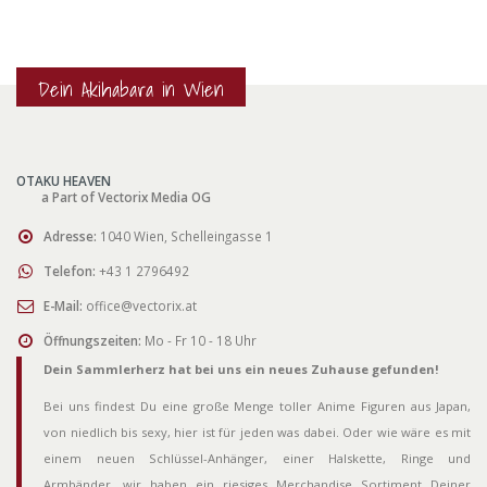
Dein Akihabara in Wien
OTAKU HEAVEN
a Part of Vectorix Media OG
Adresse:
1040 Wien, Schelleingasse 1
Telefon:
+43 1 2796492
E-Mail:
office@vectorix.at
Öffnungszeiten:
Mo - Fr 10 - 18 Uhr
Dein Sammlerherz hat bei uns ein neues Zuhause gefunden!
Bei uns findest Du eine große Menge toller Anime Figuren aus Japan,
von niedlich bis sexy, hier ist für jeden was dabei. Oder wie wäre es mit
einem neuen Schlüssel-Anhänger, einer Halskette, Ringe und
Armbänder, wir haben ein riesiges Merchandise Sortiment Deiner