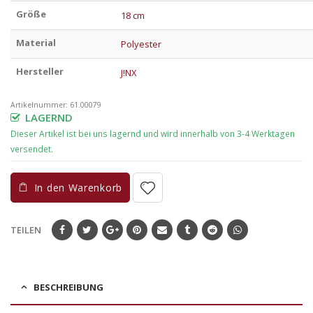
Größe
18 cm
Material
Polyester
Hersteller
J!NX
Artikelnummer:
61.00079
LAGERND
In den Warenkorb
TEILEN
BESCHREIBUNG