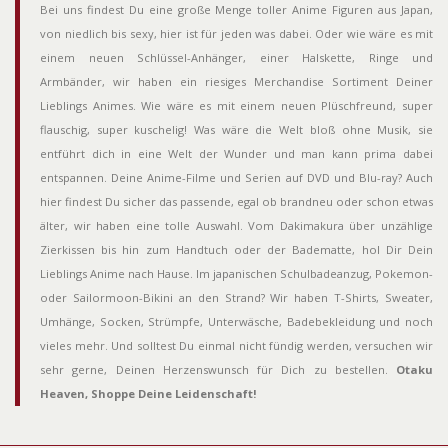
Bei uns findest Du eine große Menge toller Anime Figuren aus Japan,
von niedlich bis sexy, hier ist für jeden was dabei. Oder wie wäre es mit
einem neuen Schlüssel-Anhänger, einer Halskette, Ringe und
Armbänder, wir haben ein riesiges Merchandise Sortiment Deiner
Lieblings Animes. Wie wäre es mit einem neuen Plüschfreund, super
flauschig, super kuschelig! Was wäre die Welt bloß ohne Musik, sie
entführt dich in eine Welt der Wunder und man kann prima dabei
entspannen. Deine Anime-Filme und Serien auf DVD und Blu-ray? Auch
hier findest Du sicher das passende, egal ob brandneu oder schon etwas
älter, wir haben eine tolle Auswahl. Vom Dakimakura über unzählige
Zierkissen bis hin zum Handtuch oder der Badematte, hol Dir Dein
Lieblings Anime nach Hause. Im japanischen Schulbadeanzug, Pokemon-
oder Sailormoon-Bikini an den Strand? Wir haben T-Shirts, Sweater,
Umhänge, Socken, Strümpfe, Unterwäsche, Badebekleidung und noch
vieles mehr. Und solltest Du einmal nicht fündig werden, versuchen wir
sehr gerne, Deinen Herzenswunsch für Dich zu bestellen.
Otaku
Heaven, Shoppe Deine Leidenschaft!