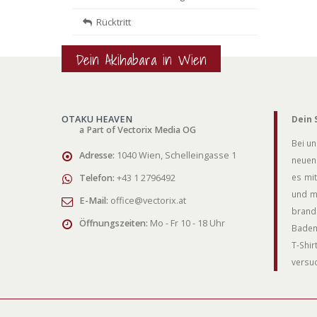
Rücktritt
Dein Akihabara in Wien
OTAKU HEAVEN
Dein 
a Part of Vectorix Media OG
Bei un
Adresse:
1040 Wien, Schelleingasse 1
neuen 
es mit
Telefon:
+43 1 2796492
und m
E-Mail:
office@vectorix.at
brand
Öffnungszeiten:
Mo - Fr 10 - 18 Uhr
Badem
T-Shi
versuc