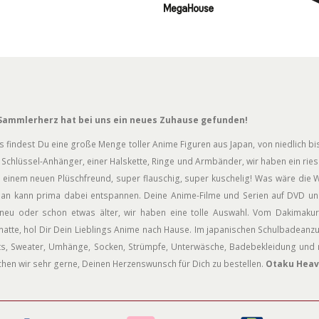
Sammlerherz hat bei uns ein neues Zuhause gefunden!
s findest Du eine große Menge toller Anime Figuren aus Japan, von niedlich bis
Schlüssel-Anhänger, einer Halskette, Ringe und Armbänder, wir haben ein rie
 einem neuen Plüschfreund, super flauschig, super kuschelig! Was wäre die W
an kann prima dabei entspannen. Deine Anime-Filme und Serien auf DVD und
neu oder schon etwas älter, wir haben eine tolle Auswahl. Vom Dakimakur
atte, hol Dir Dein Lieblings Anime nach Hause. Im japanischen Schulbadeanz
rts, Sweater, Umhänge, Socken, Strümpfe, Unterwäsche, Badebekleidung und n
hen wir sehr gerne, Deinen Herzenswunsch für Dich zu bestellen.
Otaku Heav