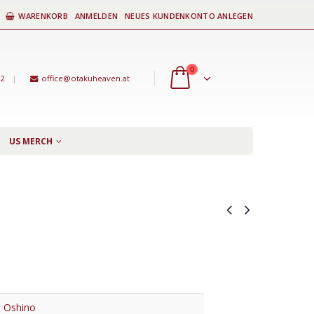
WARENKORB
ANMELDEN
NEUES KUNDENKONTO ANLEGEN
0
92
|
office@otakuheaven.at
US MERCH
 Oshino