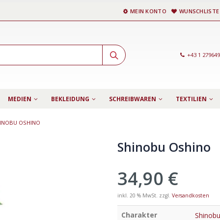
MEIN KONTO
WUNSCHLISTE
+43 1 27964
MEDIEN
BEKLEIDUNG
SCHREIBWAREN
TEXTILIEN
INOBU OSHINO
Shinobu Oshino
34,90
€
inkl. 20 % MwSt.
zzgl.
Versandkosten
Charakter
Shinobu