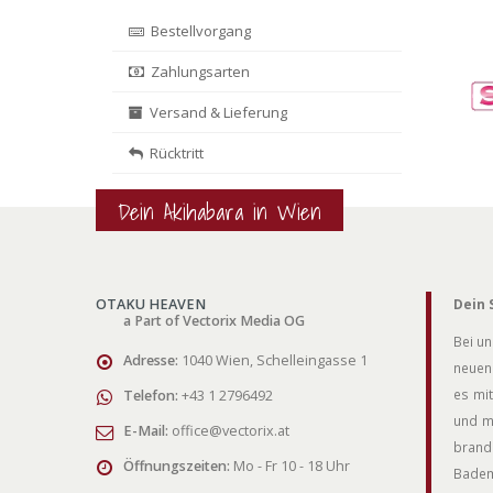
Bestellvorgang
Zahlungsarten
Versand & Lieferung
Rücktritt
Dein Akihabara in Wien
OTAKU HEAVEN
Dein 
a Part of Vectorix Media OG
Bei un
Adresse:
1040 Wien, Schelleingasse 1
neuen 
es mit
Telefon:
+43 1 2796492
und m
E-Mail:
office@vectorix.at
brand
Öffnungszeiten:
Mo - Fr 10 - 18 Uhr
Badem