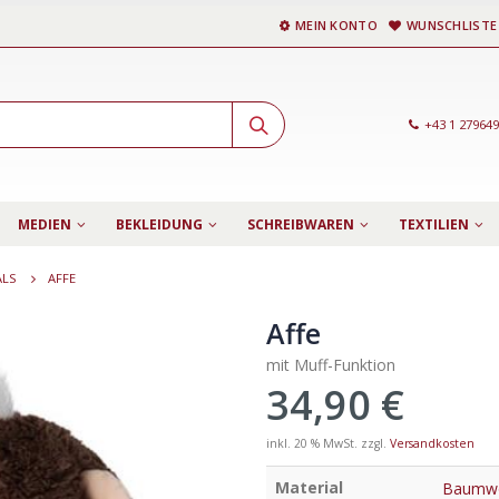
MEIN KONTO
WUNSCHLISTE
+43 1 27964
MEDIEN
BEKLEIDUNG
SCHREIBWAREN
TEXTILIEN
ALS
AFFE
Affe
mit Muff-Funktion
34,90
€
inkl. 20 % MwSt.
zzgl.
Versandkosten
Material
Baumwo