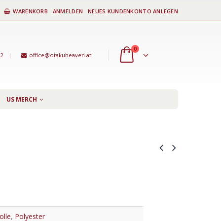
WARENKORB
ANMELDEN
NEUES KUNDENKONTO ANLEGEN
0
92
|
office@otakuheaven.at
US MERCH
lle
,
Polyester