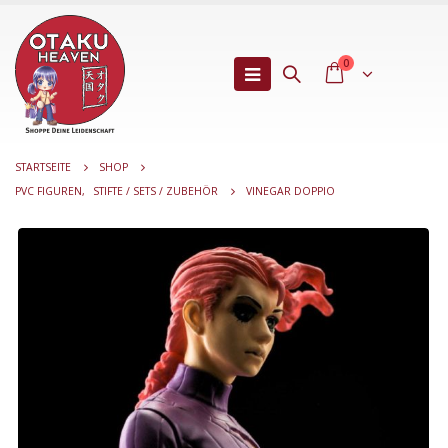
0
STARTSEITE
SHOP
PVC FIGUREN
,
STIFTE / SETS / ZUBEHÖR
VINEGAR DOPPIO