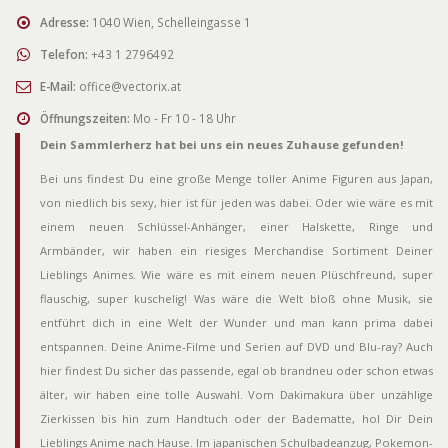
Adresse:
1040 Wien, Schelleingasse 1
Telefon:
+43 1 2796492
E-Mail:
office@vectorix.at
Öffnungszeiten:
Mo - Fr 10 - 18 Uhr
Dein Sammlerherz hat bei uns ein neues Zuhause gefunden!
Bei uns findest Du eine große Menge toller Anime Figuren aus Japan,
von niedlich bis sexy, hier ist für jeden was dabei. Oder wie wäre es mit
einem neuen Schlüssel-Anhänger, einer Halskette, Ringe und
Armbänder, wir haben ein riesiges Merchandise Sortiment Deiner
Lieblings Animes. Wie wäre es mit einem neuen Plüschfreund, super
flauschig, super kuschelig! Was wäre die Welt bloß ohne Musik, sie
entführt dich in eine Welt der Wunder und man kann prima dabei
entspannen. Deine Anime-Filme und Serien auf DVD und Blu-ray? Auch
hier findest Du sicher das passende, egal ob brandneu oder schon etwas
älter, wir haben eine tolle Auswahl. Vom Dakimakura über unzählige
Zierkissen bis hin zum Handtuch oder der Badematte, hol Dir Dein
Lieblings Anime nach Hause. Im japanischen Schulbadeanzug, Pokemon-