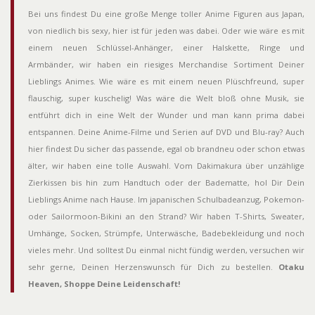
Bei uns findest Du eine große Menge toller Anime Figuren aus Japan,
von niedlich bis sexy, hier ist für jeden was dabei. Oder wie wäre es mit
einem neuen Schlüssel-Anhänger, einer Halskette, Ringe und
Armbänder, wir haben ein riesiges Merchandise Sortiment Deiner
Lieblings Animes. Wie wäre es mit einem neuen Plüschfreund, super
flauschig, super kuschelig! Was wäre die Welt bloß ohne Musik, sie
entführt dich in eine Welt der Wunder und man kann prima dabei
entspannen. Deine Anime-Filme und Serien auf DVD und Blu-ray? Auch
hier findest Du sicher das passende, egal ob brandneu oder schon etwas
älter, wir haben eine tolle Auswahl. Vom Dakimakura über unzählige
Zierkissen bis hin zum Handtuch oder der Badematte, hol Dir Dein
Lieblings Anime nach Hause. Im japanischen Schulbadeanzug, Pokemon-
oder Sailormoon-Bikini an den Strand? Wir haben T-Shirts, Sweater,
Umhänge, Socken, Strümpfe, Unterwäsche, Badebekleidung und noch
vieles mehr. Und solltest Du einmal nicht fündig werden, versuchen wir
sehr gerne, Deinen Herzenswunsch für Dich zu bestellen.
Otaku
Heaven, Shoppe Deine Leidenschaft!