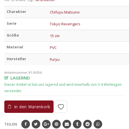
inkl. 20 % MwSt.
zzgl.
Versandkosten
Charakter
Chifuyu Matsuno
Serie
Tokyo Revengers
Größe
15 cm
Material
PVC
Hersteller
Furyu
Artikelnummer:
81.09356
LAGERND
In den Warenkorb
TEILEN