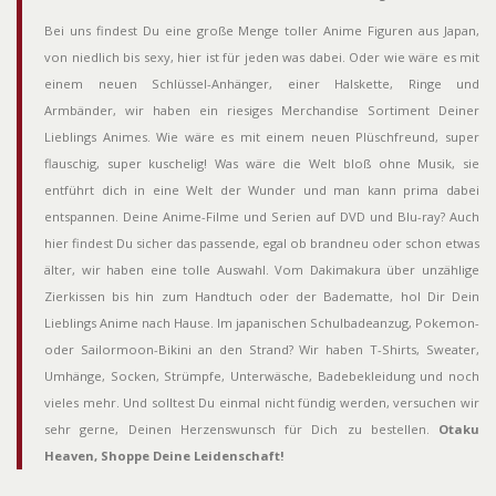
Bei uns findest Du eine große Menge toller Anime Figuren aus Japan,
von niedlich bis sexy, hier ist für jeden was dabei. Oder wie wäre es mit
einem neuen Schlüssel-Anhänger, einer Halskette, Ringe und
Armbänder, wir haben ein riesiges Merchandise Sortiment Deiner
Lieblings Animes. Wie wäre es mit einem neuen Plüschfreund, super
flauschig, super kuschelig! Was wäre die Welt bloß ohne Musik, sie
entführt dich in eine Welt der Wunder und man kann prima dabei
entspannen. Deine Anime-Filme und Serien auf DVD und Blu-ray? Auch
hier findest Du sicher das passende, egal ob brandneu oder schon etwas
älter, wir haben eine tolle Auswahl. Vom Dakimakura über unzählige
Zierkissen bis hin zum Handtuch oder der Badematte, hol Dir Dein
Lieblings Anime nach Hause. Im japanischen Schulbadeanzug, Pokemon-
oder Sailormoon-Bikini an den Strand? Wir haben T-Shirts, Sweater,
Umhänge, Socken, Strümpfe, Unterwäsche, Badebekleidung und noch
vieles mehr. Und solltest Du einmal nicht fündig werden, versuchen wir
sehr gerne, Deinen Herzenswunsch für Dich zu bestellen.
Otaku
Heaven, Shoppe Deine Leidenschaft!