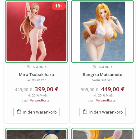
18+
LAGERND
LAGERND
Mira Tsubakihara
Rangiku Matsumoto
Swimsuit Ver.
Swim Suit Ver.
399,00
€
449,00
€
449,90
€
509,90
€
inkl. 20 % MwSt.
inkl. 20 % MwSt.
zzgl.
Versandkosten
zzgl.
Versandkosten
In den Warenkorb
In den Warenkorb