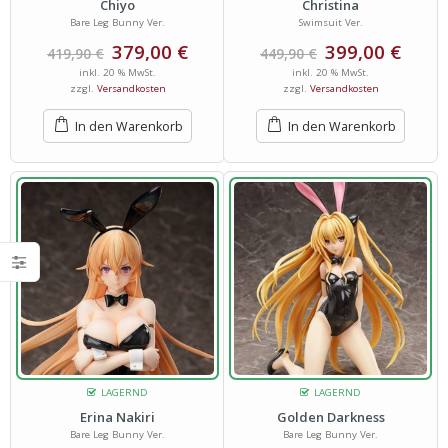
Chiyo
Christina
Bare Leg Bunny Ver.
Swimsuit Ver.
379,00
€
399,00
€
419,90
€
449,90
€
inkl. 20 % MwSt.
inkl. 20 % MwSt.
zzgl.
Versandkosten
zzgl.
Versandkosten
In den Warenkorb
In den Warenkorb
LAGERND
LAGERND
Erina Nakiri
Golden Darkness
Bare Leg Bunny Ver.
Bare Leg Bunny Ver.