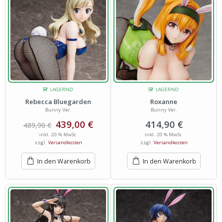
LAGERND
LAGERND
Rebecca Bluegarden
Roxanne
Bunny Ver.
Bunny Ver.
439,00
€
414,90
€
489,90
€
inkl. 20 % MwSt.
inkl. 20 % MwSt.
zzgl.
Versandkosten
zzgl.
Versandkosten
In den Warenkorb
In den Warenkorb