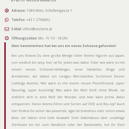
Adresse:
1040 Wien, Schelleingasse 1
Telefon:
+43 1 2796492
E-Mail:
office@vectorix.at
Öffnungszeiten:
Mo - Fr 10 - 18 Uhr
Dein Sammlerherz hat bei uns ein neues Zuhause gefunden!
Bei uns findest Du eine große Menge toller Anime Figuren aus Japan,
von niedlich bis sexy, hier ist für jeden was dabei. Oder wie wäre es mit
einem neuen Schlüssel-Anhänger, einer Halskette, Ringe und
Armbänder, wir haben ein riesiges Merchandise Sortiment Deiner
Lieblings Animes. Wie wäre es mit einem neuen Plüschfreund, super
flauschig, super kuschelig! Was wäre die Welt bloß ohne Musik, sie
entführt dich in eine Welt der Wunder und man kann prima dabei
entspannen. Deine Anime-Filme und Serien auf DVD und Blu-ray? Auch
hier findest Du sicher das passende, egal ob brandneu oder schon etwas
älter, wir haben eine tolle Auswahl. Vom Dakimakura über unzählige
Zierkissen bis hin zum Handtuch oder der Badematte, hol Dir Dein