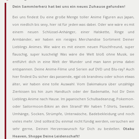
Dein Sammlerherz hat bei uns ein neues Zuhause gefunden!
Bei uns findest Du eine große Menge toller Anime Figuren aus Japan,
von niedlich bis sexy, hier ist für jeden was dabei. Oder wie wäre es mit
einem neuen Schlüssel-Anhänger, einer Halskette, Ringe und
Armbänder, wir haben ein riesiges Merchandise Sortiment Deiner
Lieblings Animes. Wie wäre es mit einem neuen Plüschfreund, super
flauschig, super kuschelig! Was wäre die Welt bloß ohne Musik, sie
entführt dich in eine Welt der Wunder und man kann prima dabei
entspannen. Deine Anime-Filme und Serien auf DVD und Blu-ray? Auch
hier findest Du sicher das passende, egal ob brandneu oder schon etwas
älter, wir haben eine tolle Auswahl. Vom Dakimakura über unzählige
Zierkissen bis hin zum Handtuch oder der Badematte, hol Dir Dein
Lieblings Anime nach Hause. Im japanischen Schulbadeanzug, Pokemon-
oder Sailormoon-Bikini an den Strand? Wir haben T-Shirts, Sweater,
Umhänge, Socken, Strümpfe, Unterwäsche, Badebekleidung und noch
vieles mehr. Und solltest Du einmal nicht fündig werden, versuchen wir
sehr gerne, Deinen Herzenswunsch für Dich zu bestellen.
Otaku
Heaven, Shoppe Deine Leidenschaft!