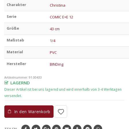
Charakter
Christina
Serie
COMIC E×E 12
Größe
43 cm
Maßstab
1/4
Material
PVC
Hersteller
BINDing
Artikelnummer:
91.00433
LAGERND
In den Warenkorb
TEILEN